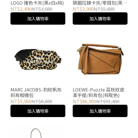
LOGO 撞色卡夾(黑x白x棕)
鎖圈拉鍊卡夾/零錢包(黑x
褐)
NT$2,490
NT$3,680
NT$3,990
NT$5,880
加入購物車
加入購物車
MARC JACOBS-豹紋帆布
LOEWE-Puzzle 荔枝紋皮
斜背相機包
革手提/斜背包(棕駝色)
NT$5,900
NT$8,680
NT$86,900
NT$91,480
加入購物車
加入購物車