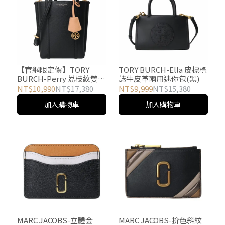
【官網限定價】TORY
TORY BURCH-Ella 皮標標
BURCH-Perry 荔枝紋雙層
誌牛皮革兩用迷你包(黑)
mini手提/斜背兩用包(黑)
NT$10,990
NT$17,380
NT$9,999
NT$15,380
加入購物車
加入購物車
MARC JACOBS-立體金
MARC JACOBS-拚色斜紋