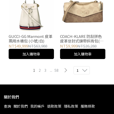
GUCCI-GG Marmont 皮革
COACH-KLARE 防刮拼色
兩用水桶包 (小號/白)
皮革信封式鍊帶斜背包(卡
其x杏)
NT$49,999
NT$63,980
NT$9,999
NT$26,280
加入購物車
加入購物車
1
2
3
...
58
1
關於我們
查詢
關於我們
我的帳戶
退款政策
隱私政策
服務條款