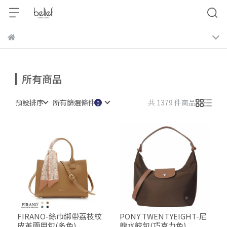
所有商品
預設排序
所有篩選條件
共 1379 件商品
FIRANO-絲巾綁帶荔枝紋
PONY TWENTYEIGHT-尼
皮革兩用包(多色)
龍水餃包(巧克力色)