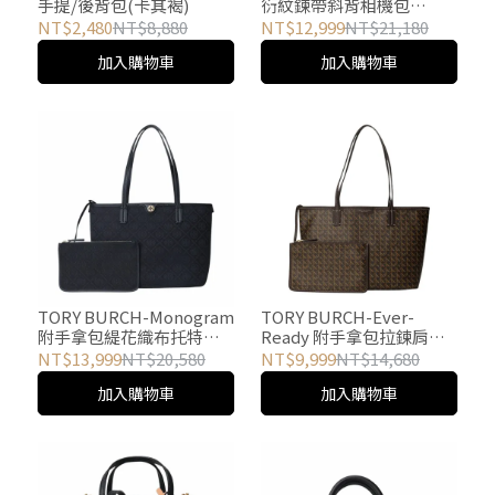
手提/後背包(卡其褐)
衍紋鍊帶斜背相機包
(黑)mini
NT$2,480
NT$8,880
NT$12,999
NT$21,180
加入購物車
加入購物車
TORY BURCH-Monogram
TORY BURCH-Ever-
附手拿包緹花織布托特包
Ready 附手拿包拉鍊肩背
(黑)
托特包(胡桃木色)
NT$13,999
NT$20,580
NT$9,999
NT$14,680
加入購物車
加入購物車