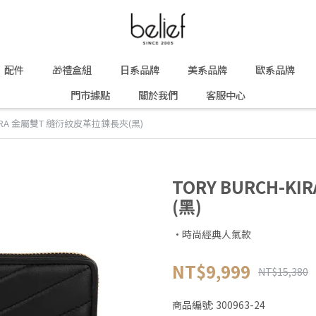
配件
🎁禮盒組
日系品牌
美系品牌
歐系品牌
門市據點
關於我們
客服中心
-KIRA 金屬雙T 縫衍紋皮革拉鍊長夾(黑)
TORY BURCH-
(黑)
·時尚經典人氣款
NT$9,999
NT$15,380
商品編號:
300963-24