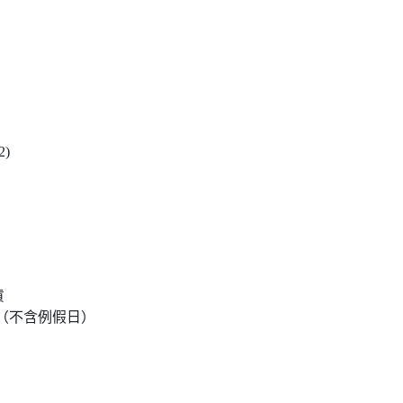
)
貨
達（不含例假日）