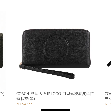
色)
COACH-壓印大圓標LOGO ㄇ型荔枝紋皮革拉
C
鍊長夾(黑)
夾
NT$4,999
NT$