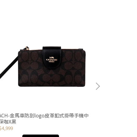
OACH-金馬車防刮logo皮革釦式掛帶手機中
COACH-金馬
/深咖X黑
其x米帶)
4,999
NT$8,393