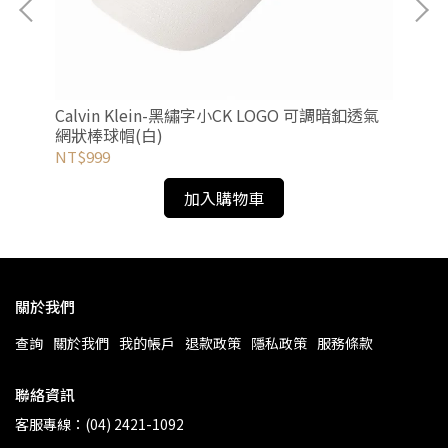
帽
Calvin Klein-黑繡字小CK LOGO 可調暗釦透氣
47
網狀棒球帽(白)
(黑
NT$999
NT
加入購物車
關於我們
查詢
關於我們
我的帳戶
退款政策
隱私政策
服務條款
聯絡資訊
客服專線：(04) 2421-1092