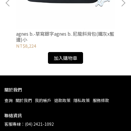
agnes b.-草寫銀字agnes b. 尼龍斜背包(鐵灰x藍
F
邊)小
NT$8,224
NT
加入購物車
關於我們
查詢
關於我們
我的帳戶
退款政策
隱私政策
服務條款
聯絡資訊
客服專線：(04) 2421-1092