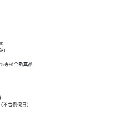
cm
調)
0%專櫃全新真品
貨
達（不含例假日）