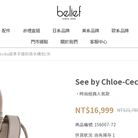
配件
🎁禮盒組
日系品牌
美系品牌
歐系品牌
門市據點
關於我們
客服中心
e-Cecilia皮革手提斜背水桶包/米
See by Chloe
·時尚經典人氣款
NT$16,999
NT$21,78
商品編號:
156007-72
供貨狀況:
尚有庫存 1