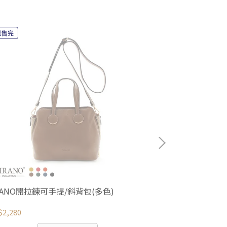
已售完
RANO開拉鍊可手提/斜背包(多色)
FIRANO-皮革
(多色)
2,280
NT$2,280