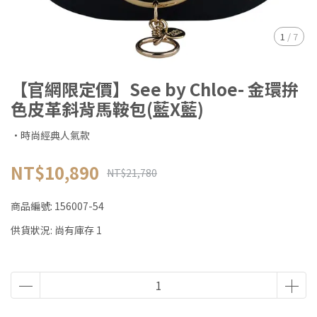
1
/
7
【官網限定價】See by Chloe- 金環拚
色皮革斜背馬鞍包(藍X藍)
·時尚經典人氣款
NT$10,890
NT$21,780
商品編號:
156007-54
供貨狀況:
尚有庫存 1