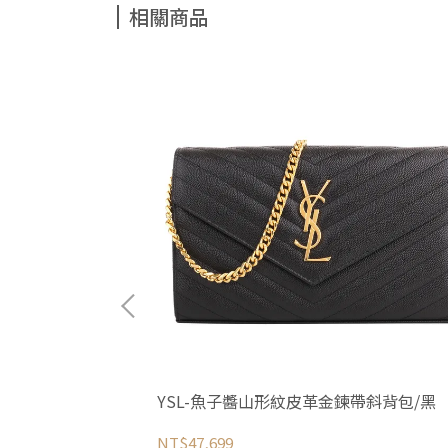
相關商品
鍊帶手拿斜背包/奶
YSL-魚子醬山形紋皮革金鍊帶斜背包/黑
NT$47,699