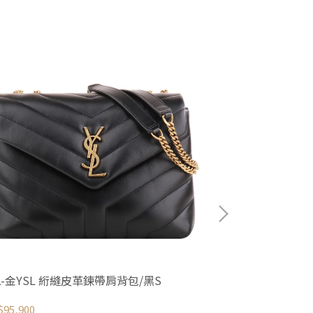
L-金YSL 絎縫皮革鍊帶肩背包/黑S
GUCCI - 金
茶
95,900
NT$32,499