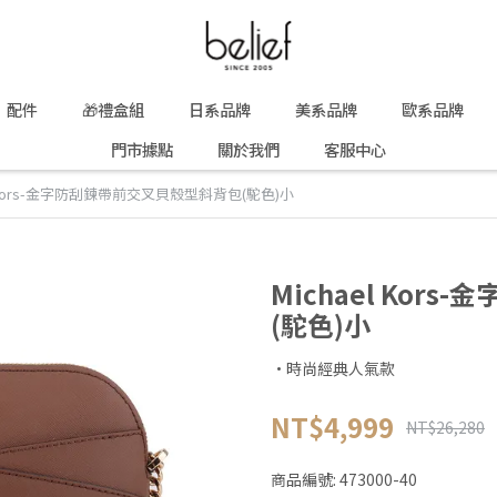
配件
🎁禮盒組
日系品牌
美系品牌
歐系品牌
門市據點
關於我們
客服中心
el Kors-金字防刮鍊帶前交叉貝殼型斜背包(駝色)小
Michael Ko
(駝色)小
·時尚經典人氣款
NT$4,999
NT$26,280
商品編號:
473000-40