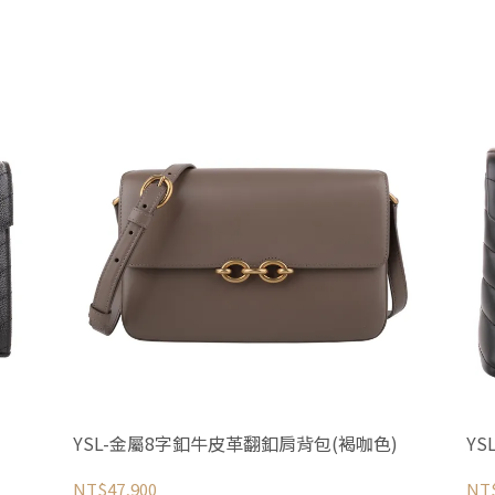
YSL-金屬8字釦牛皮革翻釦肩背包(褐咖色)
YS
NT$47,900
NT$