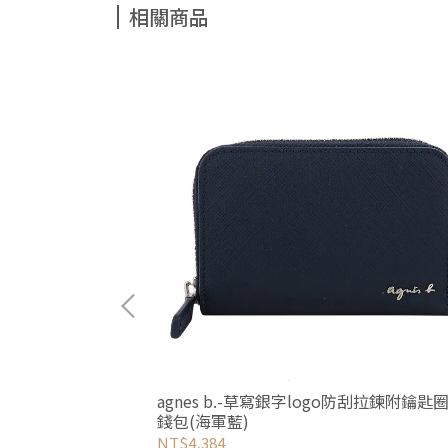
相關商品
直式方盒鍊帶卡夾零
agnes b.-草寫銀字logo防刮拉鍊附鑰匙
錢包(海軍藍)
NT$4,384