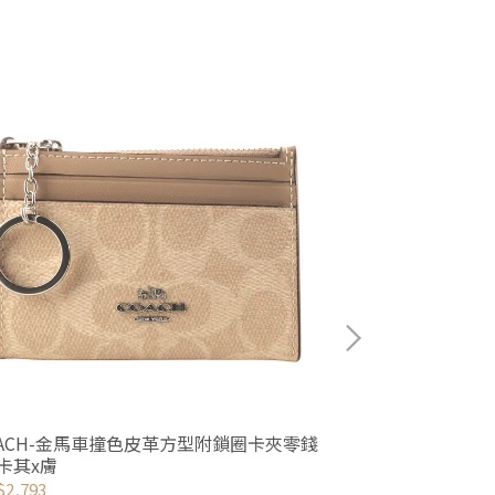
OACH-金馬車撞色皮革方型附鎖圈卡夾零錢
COACH-浮印
/卡其x膚
錢包(黑色)
2,793
NT$4,893