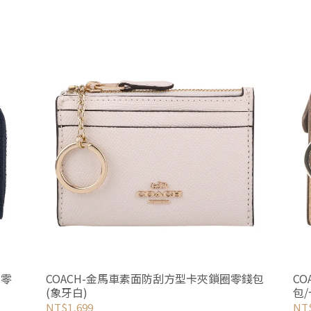
圈零
COACH-金馬車素面防刮方型卡夾鎖圈零錢包
C
(象牙白)
包
NT$1,699
NT$