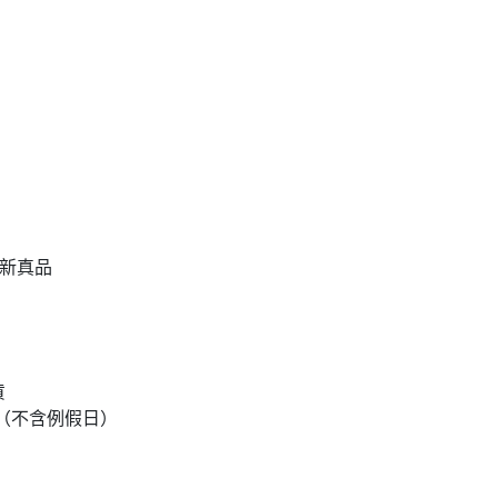
全新真品
貨
達（不含例假日）