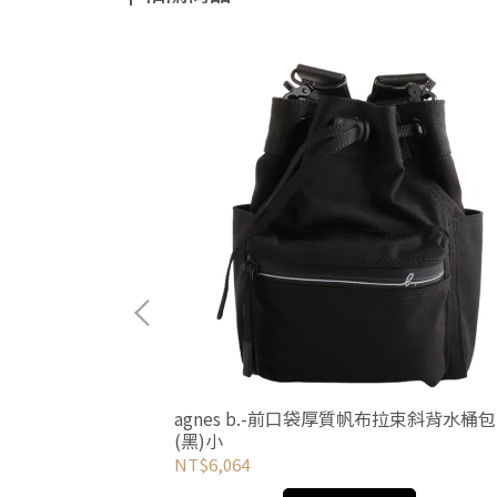
帶磁釦斜背包(黑)
agnes b.-前口袋厚質帆布拉束斜背水桶包
(黑)小
NT$6,064