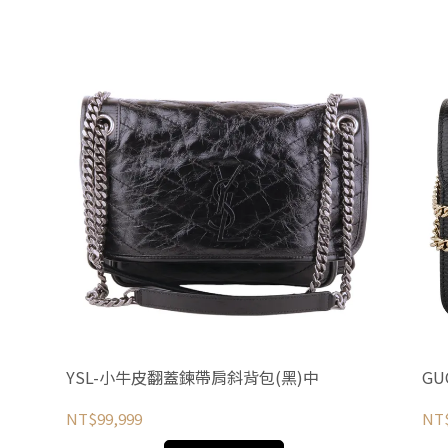
YSL-小牛皮翻蓋鍊帶肩斜背包(黑)中
G
NT$99,999
NT$