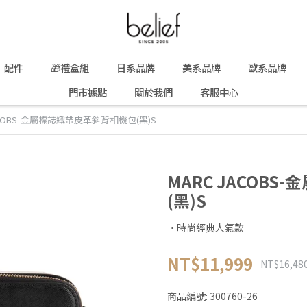
配件
🎁禮盒組
日系品牌
美系品牌
歐系品牌
門市據點
關於我們
客服中心
ACOBS-金屬標誌織帶皮革斜背相機包(黑)S
MARC JACOB
(黑)S
·時尚經典人氣款
NT$11,999
NT$16,48
商品編號:
300760-26