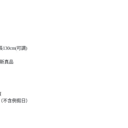
 背帶長130cm(可調)
全新真品
貨
達（不含例假日）