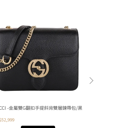
UCCI -金屬雙G翻扣手提斜背雙層鍊帶包/黑
GUCCI - 紅綠
52,999
NT$59,999