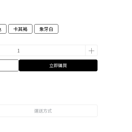
色
卡其褐
象牙白
立即購買
運送方式