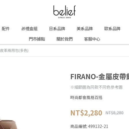
配件
🎁禮盒組
日系品牌
美系品牌
歐系品牌
門市據點
關於我們
客服中心
飾皮革兩用包(多色)
FIRANO-金屬皮
※細節圖為同款不同色參考圖
時尚都會風格百搭
NT$2,280
NT$8,280
商品編號:
499132-21