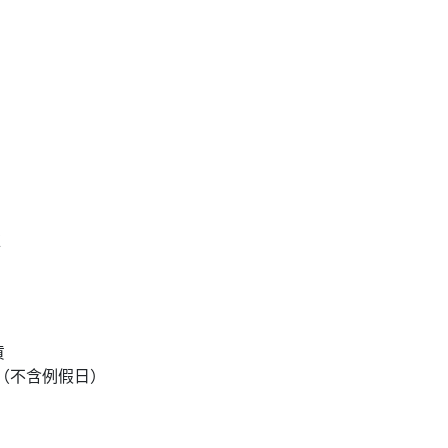
cm
維
貨
達（不含例假日）