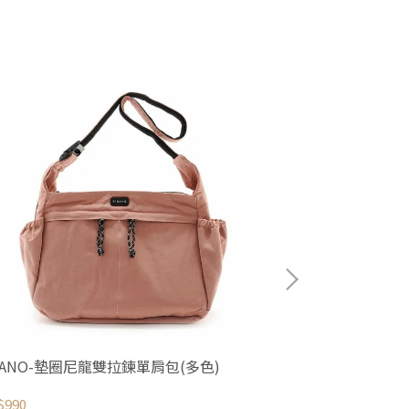
RANO-墊圈尼龍雙拉鍊單肩包(多色)
FIRANO-防
(多色)
$990
NT$2,280