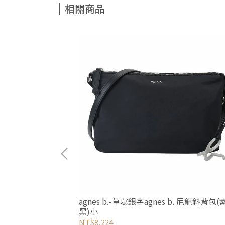
相關商品
黃手提/斜背托特包
agnes b.-草寫銀字agnes b. 尼龍斜背包
黑)小
NT$8,224