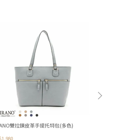
IRANO雙拉鍊皮革手提托特包(多色)
agnes b.-
(黑)中
1,980
NT$8,224