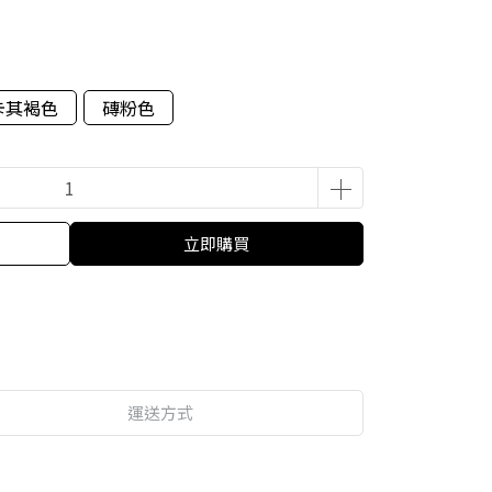
卡其褐色
磚粉色
立即購買
運送方式