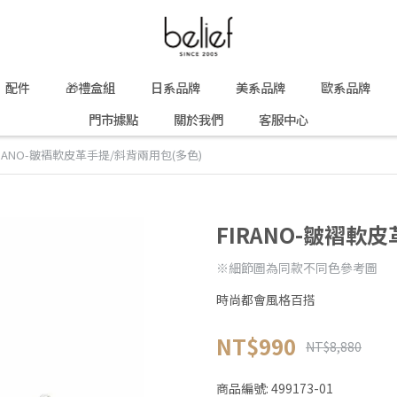
配件
🎁禮盒組
日系品牌
美系品牌
歐系品牌
門市據點
關於我們
客服中心
IRANO-皺褶軟皮革手提/斜背兩用包(多色)
FIRANO-皺褶軟
※細節圖為同款不同色參考圖
時尚都會風格百搭
NT$990
NT$8,880
商品編號:
499173-01