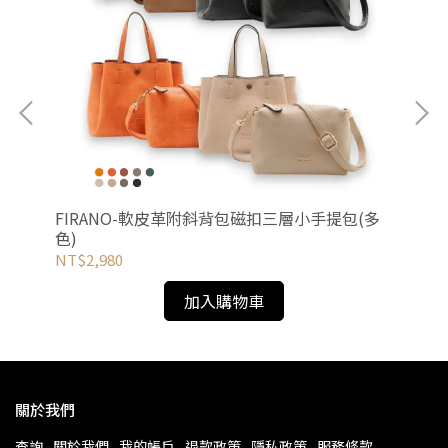
FIRANO-軟皮革附斜背包磁扣三層小手提包(多
ag
色)
NT$2,980
NT
加入購物車
關於我們
查詢
關於我們
我的帳戶
退款政策
隱私政策
服務條款