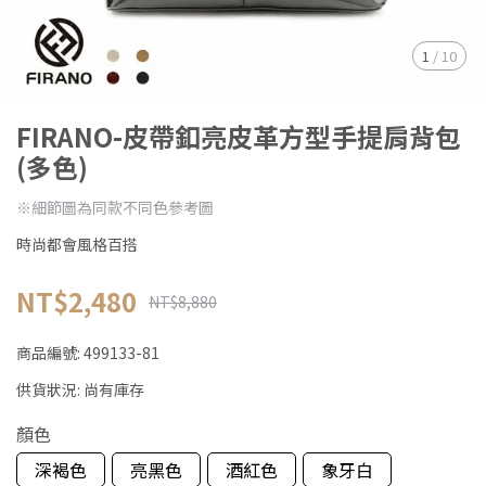
1
/
10
FIRANO-皮帶釦亮皮革方型手提肩背包
(多色)
※細節圖為同款不同色參考圖
時尚都會風格百搭
NT$2,480
NT$8,880
商品編號:
499133-81
供貨狀況:
尚有庫存
顏色
深褐色
亮黑色
酒紅色
象牙白