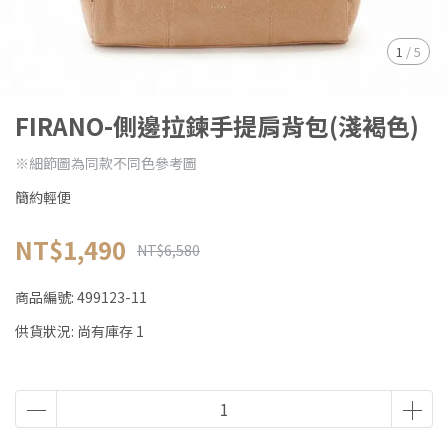
1
/
5
FIRANO-側邊拉鍊手提肩背包(淺褐色)
※細節圖為同款不同色參考圖
簡約輕便
NT$1,490
NT$6,580
商品編號:
499123-11
供貨狀況:
尚有庫存 1