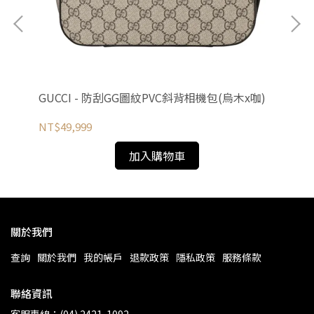
粉
GUCCI - 防刮GG圖紋PVC斜背相機包(烏木x咖)
C
長夾
NT$49,999
NT
加入購物車
關於我們
查詢
關於我們
我的帳戶
退款政策
隱私政策
服務條款
聯絡資訊