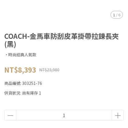
1
/
6
COACH-金馬車防刮皮革掛帶拉鍊長夾
(黑)
·時尚經典人氣款
NT$8,393
NT$23,980
商品編號:
303251-76
供貨狀況:
尚有庫存 1