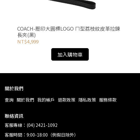
x棕
COACH-壓印大圓標LOGO ㄇ型荔枝紋皮革拉鍊
C
長夾(黑)
(桃
NT$4,999
NT
加入購物車
關於我們
查詢
關於我們
我的帳戶
退款政策
隱私政策
服務條款
聯絡資訊
客服專線：(04) 2421-1092
客服時間：9:00-18:00（例假日除外）