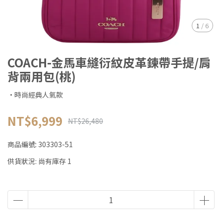
1
/
6
COACH-金馬車縫衍紋皮革鍊帶手提/肩
背兩用包(桃)
·時尚經典人氣款
NT$6,999
NT$26,480
商品編號:
303303-51
供貨狀況:
尚有庫存 1