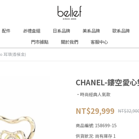
配件
🎁禮盒組
日系品牌
美系品牌
歐系品牌
門市據點
關於我們
客服中心
go 耳環(香檳金)
CHANEL-鏤空愛心
·時尚經典人氣款
NT$29,999
NT$32,90
商品編號:
158699-15
供貨狀況:
尚有庫存 1