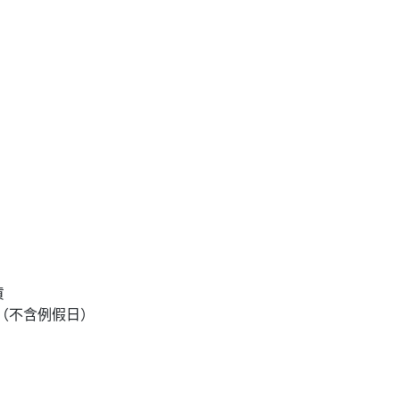
貨
達（不含例假日）