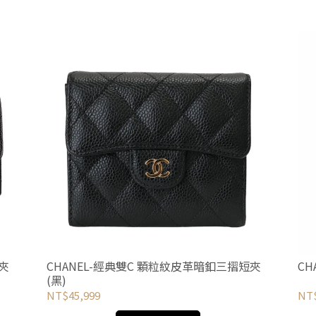
夾
CHANEL-經典雙C 顆粒紋皮革暗釦三摺短夾
CH
(黑)
NT$45,999
NT$