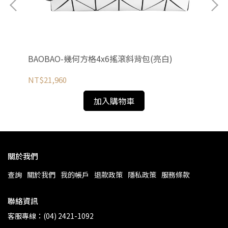
面)
BAOBAO-幾何方格4x6搖滾斜背包(亮白)
B
黑)
NT$21,960
NT
加入購物車
關於我們
查詢
關於我們
我的帳戶
退款政策
隱私政策
服務條款
聯絡資訊
客服專線：(04) 2421-1092