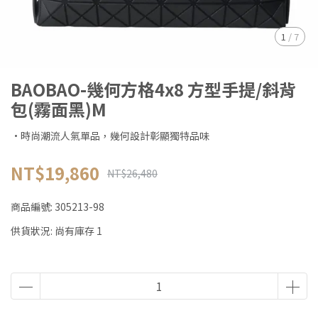
1
/
7
BAOBAO-幾何方格4x8 方型手提/斜背
包(霧面黑)M
·時尚潮流人氣單品，幾何設計彰顯獨特品味
NT$19,860
NT$26,480
商品編號:
305213-98
供貨狀況:
尚有庫存 1