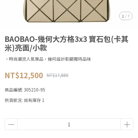
1
/
7
BAOBAO-幾何大方格3x3 寶石包(卡其
米)亮面/小款
·時尚潮流人氣單品，幾何設計彰顯獨特品味
NT$12,500
NT$17,880
商品編號:
305210-95
供貨狀況:
尚有庫存 1