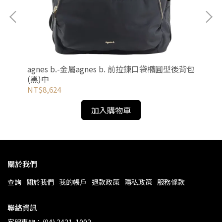
)小
agnes b.-金屬agnes b. 前拉鍊口袋橢圓型後背包
ag
(黑)中
(黑
NT$8,624
NT
加入購物車
關於我們
查詢
關於我們
我的帳戶
退款政策
隱私政策
服務條款
聯絡資訊